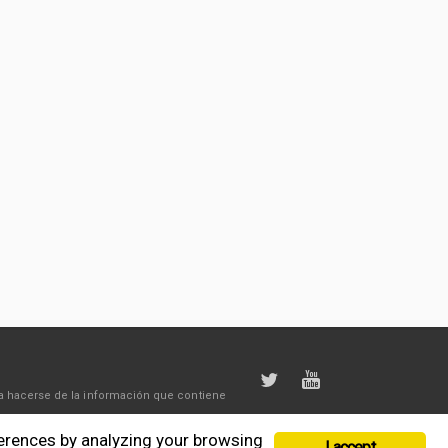
a hacerse de la información que contiene
ferences by analyzing your browsing
I accept