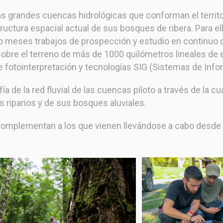
s grandes cuencas hidrológicas que conforman el territori
ctura espacial actual de sus bosques de ribera. Para ell
o meses trabajos de prospección y estudio en continuo de 
sobre el terreno de más de 1000 quilómetros lineales de e
e fotointerpretación y tecnologías SIG (Sistemas de Info
 de la red fluvial de las cuencas piloto a través de la cua
 riparios y de sus bosques aluviales.
omplementan a los que vienen llevándose a cabo desde el