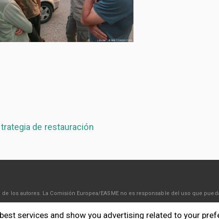
strategia de restauración
sta de los autores. La Comisión Europea/EASME no es responsable del uso que pued
 best services and show you advertising related to your pre