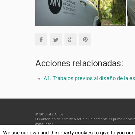
Acciones relacionadas:
A1. Trabajos previos al diseño de la e
© 2018 Life Alnus
El contenido de esta web refleja únicamente el punto de vi
Aviso legal
Política de privacidad
We use our own and third-party cookies to give to you our
Política de cookies