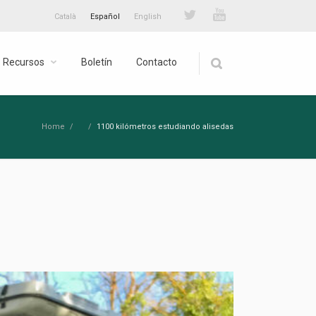
Català
Español
English
Recursos
Boletín
Contacto
Home
/
/
1100 kilómetros estudiando alisedas