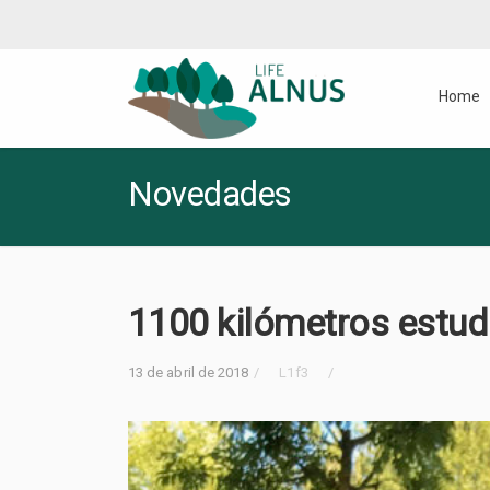
Twitter
Youtube
Home
Novedades
1100 kilómetros estud
13 de abril de 2018
/
L1f3
/