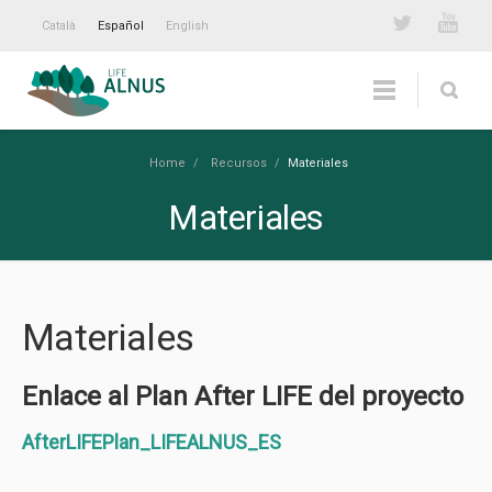
Català
Español
English
Home
/
Recursos
/
Materiales
Materiales
Materiales
Enlace al Plan After LIFE del proyecto
AfterLIFEPlan_LIFEALNUS_ES