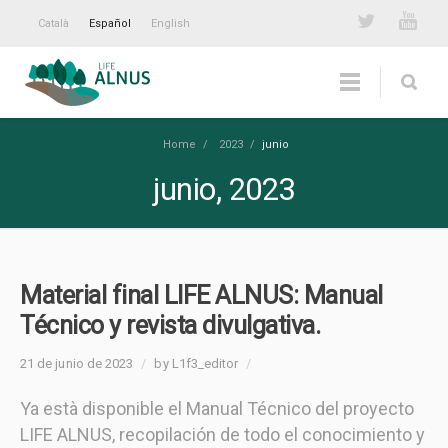
Català
Español
English
Home
/
2023
/
junio
junio, 2023
Material final LIFE ALNUS: Manual
Técnico y revista divulgativa.
21 de junio de 2023
/
by L1f3_editor
/
Ya està disponible el Manual Técnico del proyecto
LIFE ALNUS, recopilación de todo el conocimiento y