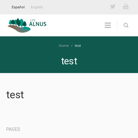
Español
English
Home
/
test
test
test
PAGES