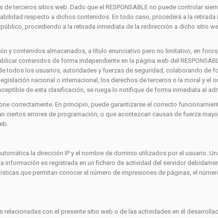
idos de terceros sitios web. Dado que el RESPONSABLE no puede controlar siem
bilidad respecto a dichos contenidos. En todo caso, procederá a la retirada 
en público, procediendo a la retirada inmediata de la redirección a dicho siti
 y contenidos almacenados, a título enunciativo pero no limitativo, en foros
 publicar contenidos de forma independiente en la página web del RESPONSABL
 de todos los usuarios, autoridades y fuerzas de seguridad, colaborando de fo
egislación nacional o internacional, los derechos de terceros o la moral y el 
ceptible de esta clasificación, se ruega lo notifique de forma inmediata al adm
one correctamente. En principio, puede garantizarse el correcto funcionamiento
n ciertos errores de programación, o que acontezcan causas de fuerza mayor,
eb.
utomática la dirección IP y el nombre de dominio utilizados por el usuario. 
a información es registrada en un fichero de actividad del servidor debidamen
sticas que permitan conocer el número de impresiones de páginas, el número 
 relacionadas con el presente sitio web o de las actividades en él desarrollad