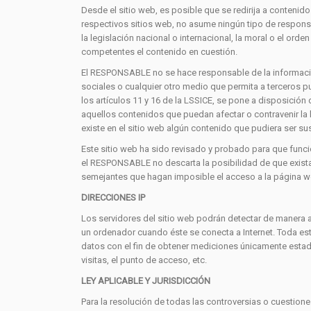
Desde el sitio web, es posible que se redirija a conten
respectivos sitios web, no asume ningún tipo de responsa
la legislación nacional o internacional, la moral o el ord
competentes el contenido en cuestión.
El RESPONSABLE no se hace responsable de la información
sociales o cualquier otro medio que permita a terceros
los artículos 11 y 16 de la LSSICE, se pone a disposición
aquellos contenidos que puedan afectar o contravenir la l
existe en el sitio web algún contenido que pudiera ser sus
Este sitio web ha sido revisado y probado para que funci
el RESPONSABLE no descarta la posibilidad de que exista
semejantes que hagan imposible el acceso a la página w
DIRECCIONES IP
Los servidores del sitio web podrán detectar de manera a
un ordenador cuando éste se conecta a Internet. Toda est
datos con el fin de obtener mediciones únicamente estadí
visitas, el punto de acceso, etc.
LEY APLICABLE Y JURISDICCIÓN
Para la resolución de todas las controversias o cuestiones