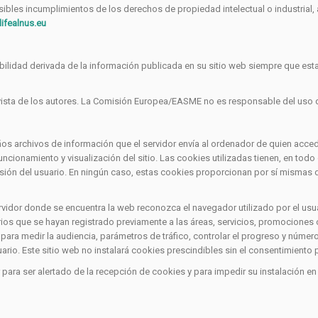
sibles incumplimientos de los derechos de propiedad intelectual o industrial,
ifealnus.eu
lidad derivada de la información publicada en su sitio web siempre que est
 vista de los autores. La Comisión Europea/EASME no es responsable del uso 
ños archivos de información que el servidor envía al ordenador de quien acce
cionamiento y visualización del sitio. Las cookies utilizadas tienen, en todo 
sión del usuario. En ningún caso, estas cookies proporcionan por sí mismas da
vidor donde se encuentra la web reconozca el navegador utilizado por el usua
arios que se hayan registrado previamente a las áreas, servicios, promociones
r para medir la audiencia, parámetros de tráfico, controlar el progreso y núme
rio. Este sitio web no instalará cookies prescindibles sin el consentimiento p
 para ser alertado de la recepción de cookies y para impedir su instalación en