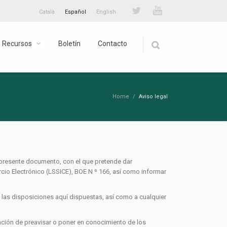
Català
Español
English
Recursos
Boletín
Contacto
Home
/
Aviso legal
 presente documento, con el que pretende dar
rcio Electrónico (LSSICE), BOE N º 166, así como informar
las disposiciones aquí dispuestas, así como a cualquier
gación de preavisar o poner en conocimiento de los