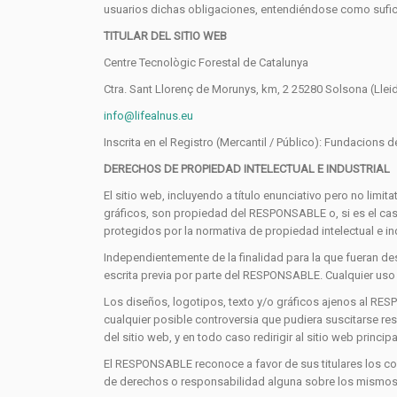
usuarios dichas obligaciones, entendiéndose como sufici
TITULAR DEL SITIO WEB
Centre Tecnològic Forestal de Catalunya
Ctra. Sant Llorenç de Morunys, km, 2 25280 Solsona (Llei
info@lifealnus.eu
Inscrita en el Registro (Mercantil / Público): Fundacions
DERECHOS DE PROPIEDAD INTELECTUAL E INDUSTRIAL
El sitio web, incluyendo a título enunciativo pero no lim
gráficos, son propiedad del RESPONSABLE o, si es el cas
protegidos por la normativa de propiedad intelectual e in
Independientemente de la finalidad para la que fueran des
escrita previa por parte del RESPONSABLE. Cualquier uso 
Los diseños, logotipos, texto y/o gráficos ajenos al RE
cualquier posible controversia que pudiera suscitarse r
del sitio web, y en todo caso redirigir al sitio web princip
El RESPONSABLE reconoce a favor de sus titulares los cor
de derechos o responsabilidad alguna sobre los mismos