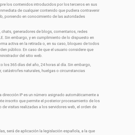
pre los contenidos introducidos por los terceros en sus
inmediata de cualquier contenido que pudiera contravenir
o web, poniendo en conocimiento de las autoridades
, chats, generadores de blogs, comentarios, redes
E. Sin embargo, y en cumplimiento de lo dispuesto en
rma activa en la retirada o, en su caso, bloqueo de todos
orden público. En caso de que el usuario considere que
inistrador del sitio web.
 los 365 días del año, 24 horas al día. Sin embargo,
 catástrofes naturales, huelgas o circunstancias
Una dirección IP es un número asignado automáticamente a
te inscrito que permite el posterior procesamiento de los
de visitas realizadas a los servidores web, el orden de
as, será de aplicación la legislación española, a la que