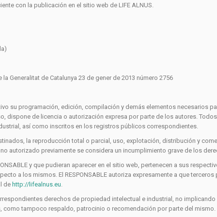
ente con la publicación en el sitio web de LIFE ALNUS.
da)
 de la Generalitat de Catalunya 23 de gener de 2013 número 2756
itativo su programación, edición, compilación y demás elementos necesarios pa
o, dispone de licencia o autorización expresa por parte de los autores. Todo
dustrial, así como inscritos en los registros públicos correspondientes.
tinados, la reproducción total o parcial, uso, explotación, distribución y come
no autorizado previamente se considera un incumplimiento grave de los derech
SPONSABLE y que pudieran aparecer en el sitio web, pertenecen a sus respecti
especto a los mismos. El RESPONSABLE autoriza expresamente a que terceros p
al de
http://lifealnus.eu
.
respondientes derechos de propiedad intelectual e industrial, no implicando s
, como tampoco respaldo, patrocinio o recomendación por parte del mismo.