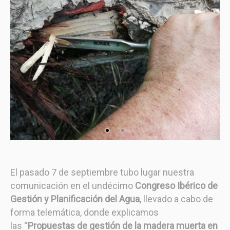
El pasado 7 de septiembre tubo lugar nuestra
comunicación en el undécimo
Congreso Ibérico de
Gestión y Planificación del Agua
, llevado a cabo de
forma telemática, donde explicamos
las “
Propuestas de gestión de la madera muerta en