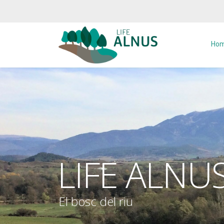
Twitter
Youtube
Ho
LIFE ALNU
El bosc del riu