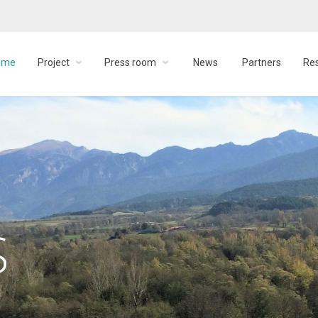
ome
Project
Press room
News
Partners
Re
S