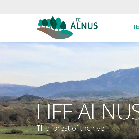
Twitter
Youtube
H
LIFE ALNU
The forest of the river